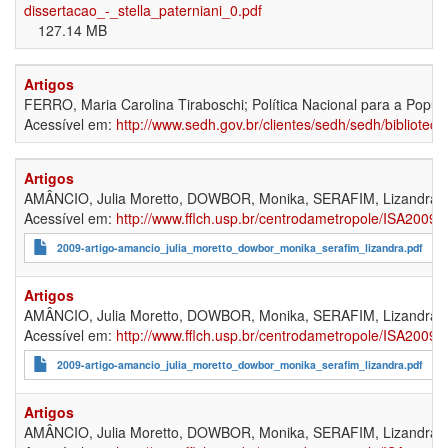
dissertacao_-_stella_paterniani_0.pdf
127.14 MB
Artigos
FERRO, Maria Carolina Tiraboschi; Política Nacional para a Popul
Acessível em:
http://www.sedh.gov.br/clientes/sedh/sedh/bibliot
Artigos
AMÂNCIO, Julia Moretto, DOWBOR, Monika, SERAFIM, Lizandra; Povert
Acessível em:
http://www.fflch.usp.br/centrodametropole/ISA2009/ht
2009-artigo-amancio_julia_moretto_dowbor_monika_serafim_lizandra.pdf
Artigos
AMÂNCIO, Julia Moretto, DOWBOR, Monika, SERAFIM, Lizandra; Povert
Acessível em:
http://www.fflch.usp.br/centrodametropole/ISA2009/ht
2009-artigo-amancio_julia_moretto_dowbor_monika_serafim_lizandra.pdf
Artigos
AMÂNCIO, Julia Moretto, DOWBOR, Monika, SERAFIM, Lizandra; Povert