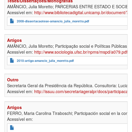
Teses/Dissertações/Monografias
AMÂNCIO, Julia Moretto; PARCERIAS ENTRE ESTADO E SOCIE
Acessível em:
http://www.bibliotecadigital.unicamp.br/document/
2008-dissertacaotese-amancio_julia_moretto.pdf
Artigos
AMÂNCIO, Julia Moretto; Participação social e Políticas Públicas: o
Acessível em:
http://www.sociologia.ufsc.br/npms/mspd/a079.pdf
2010-artigo-amancio_julia_moretto.pdf
Outro
Secretaria Geral da Presidência da República. Consultoria: Luciana 
Acessível em:
http://issuu.com/secretariageralpr/docs/participacao
Artigos
FERRO, Maria Carolina Tiraboschi; Participación social en la constr
Acessível em: